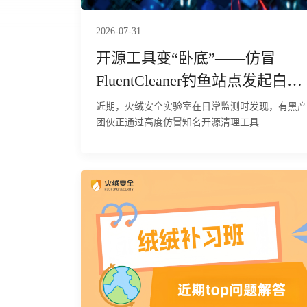
2026-07-31
开源工具变“卧底”——仿冒
FluentCleaner钓鱼站点发起白加
黑窃密攻击
近期，火绒安全实验室在日常监测时发现，有黑产
团伙正通过高度仿冒知名开源清理工具
FluentCleaner的钓鱼网站（fluentcleaner.org），针
对国内普通用户及企业终端发起精准的鱼叉式投毒
攻击。经研判，该攻击依托正规软件的口碑进行伪
装，欺骗性极强。攻击者利用.NET Framework自
系统工具ServiceModelReg.exe作为劫持目标进程，
通过进程镂空技术注入恶意载荷，在用户设备中隐
秘执行远程控制、浏览器数据窃取等恶意行为。本
次攻击所用C2地址隶属于Remus恶意软件家族，是
黑产常用的窃密控端通道。目前，火绒安全产品已
经实现对该行为的拦截与查杀。