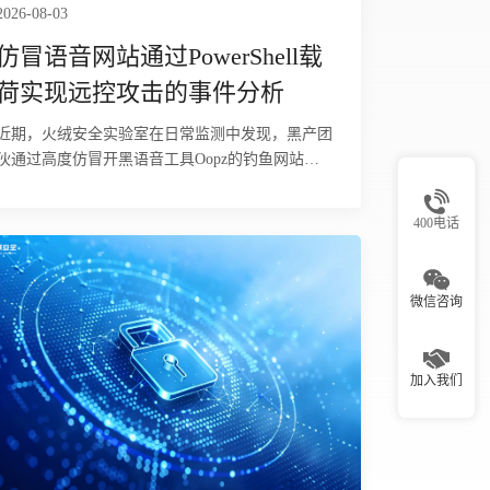
2026-08-03
仿冒语音网站通过PowerShell载
荷实现远控攻击的事件分析
近期，火绒安全实验室在日常监测中发现，黑产团
伙通过高度仿冒开黑语音工具Oopz的钓鱼网站
（oopz.live），针对国内游戏玩家群体发起钓鱼投
毒攻击。经火绒安全工程师分析，该攻击依托游戏
400电话
语音工具的用户信任进行伪装，欺骗性极强，对经
常下载语音、加速器、辅助工具的玩家群体威胁较
大。攻击者诱导用户在本机执行恶意指令，从远端
微信咨询
下载恶意MSI安装包并以静默方式安装至用户目
录，全程无安装窗口或报错提示，受害者难以察
觉。木马植入后，释放多个组件，通过多阶段加
加入我们
载、隐藏执行，并借助带数字签名的合法程序作为
掩护，最终在内存中启动远控木马，可被远程操
控，并存在窃取浏览器登录态、游戏账号及加密货
币钱包等敏感数据的风险。目前，火绒安全产品已
经实现对该行为的拦截与查杀。