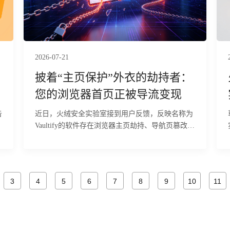
2026-07-21
披着“主页保护”外衣的劫持者：
您的浏览器首页正被导流变现
近日，火绒安全实验室接到用户反馈，反映名称为
Vaultify的软件存在浏览器主页劫持、导航页篡改等
异常行为。经火绒安全工程师分析发现，该软件会
以“浏览器主页保护”、“安全防护提醒”等名义弹出
提示窗口，诱导用户点击确认或者直接关闭界面
后，软件会在系统中注册多个组件，并将相关DLL
3
4
5
6
7
8
9
10
11
加载到explorer.exe进程中。当用户通过桌面、开始
菜单或任务栏启动浏览器时，软件会拦截浏览器启
动流程，将浏览器导航页跳转到指定推广网站。目
前，火绒安全产品已经实现对该行为的拦截与查