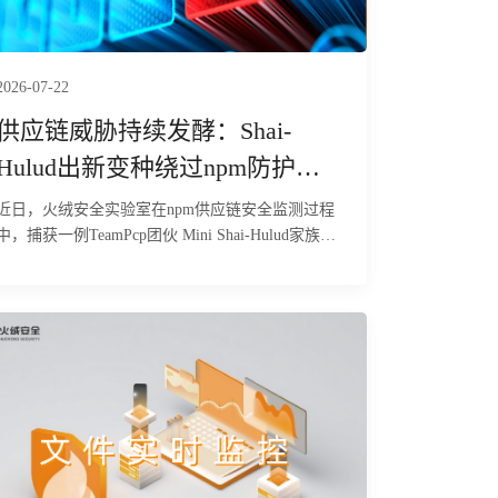
服务器地址 8.218.106.149:7000，该远控内置56条
指令，覆盖下载执行、插件加载、TCP 中继、键盘
记录及破坏性清理等操作。目前，火绒安全产品已
经实现对该行为的拦截与查杀。
2026-07-22
供应链威胁持续发酵：Shai-
Hulud出新变种绕过npm防护窃
密
近日，火绒安全实验室在npm供应链安全监测过程
中，捕获一例TeamPcp团伙 Mini Shai-Hulud家族后
继JavaScript恶意载荷样本。经火绒安全工程师静态
比对与行为分析确认，该样本与2026年6月曝光的
Mini Shai-Hulud恶意样本为同一家族衍生版本，核
心攻击逻辑、窃密传播机制整体未发生改变，属于
该团伙持续迭代的供应链攻击产物。