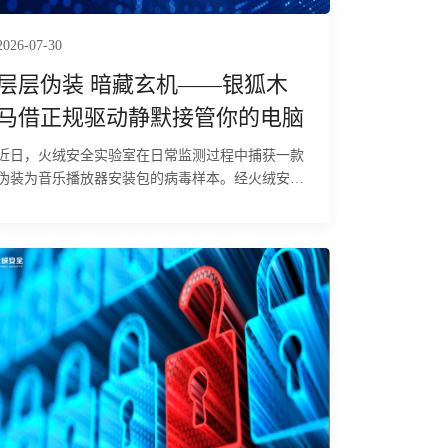
2026-07-30
层层伪装 暗藏玄机——银狐木
马借正规驱动静默接管你的电脑
近日，火绒安全实验室在日常监测过程中捕获一款
伪装为音乐播放器安装包的病毒样本。经火绒安全
工程师分析判定，该样本属于多阶段攻击载荷，具
备终止安全软件进程、建立持久化驻留、部署远控
后门及实现内网中继四项核心能力。其利用经合法
签名的 Adlice TrueSight 驱动进入内核态，依据内
置的212个安全软件映像名在内核层直接终止相关
进程，规避用户态终端检测与响应（EDR）系统的
拦截；同时，通过注册表写入、创建伪装为 Edge
浏览器更新的计划任务（以 SYSTEM 权限每分钟
触发一次）以及部署 PowerShell 脚本，构建多重冗
余的持久化机制。最终释放的thumbs!Edge为功能
完备的远控后门，连接硬编码的命令与控制（C2）