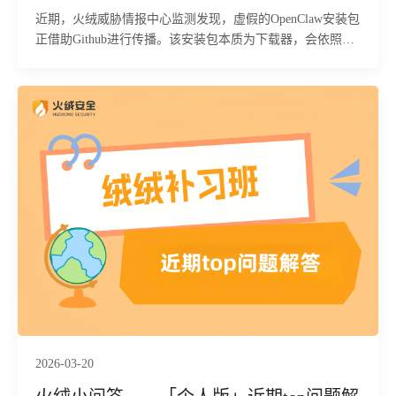
近期，火绒威胁情报中心监测发现，虚假的OpenClaw安装包
正借助Github进行传播。该安装包本质为下载器，会依照云
控下发的配置，下载并依次执行五类恶意程序，其中涵盖多
种窃密木马、SOCKS5反向代理及下载器等恶意程序。其
中，窃密木马可通过云控配置或样本内置逻辑，对“下载”“文
档”目录以及Discord、Telegram、Steam等应用中的数据加以
收集，并上传至远控服务器以实施窃取。在执行过程中，样
本还会结合鼠标行为、用户名、分辨率等环境特征开展虚拟
机或沙箱检测，以达成规避分析和免杀的目的。目前，火绒
安全产品可对上述病毒进行拦截查杀。
2026-03-20