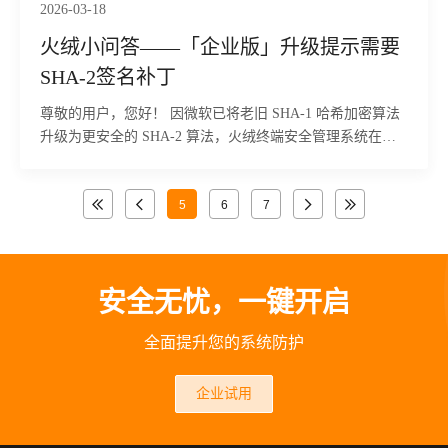
2026-03-18
火绒小问答——「企业版」升级提示需要
SHA-2签名补丁
尊敬的用户，您好！ 因微软已将老旧 SHA-1 哈希加密算法
升级为更安全的 SHA-2 算法，火绒终端安全管理系统在进
行终端组件更新时，需系统支持 SHA-2 代码签名。为避免
未安装对应补丁导致终端组件无法升级，我们提供了专用修
复工具。以下为您详细介绍该工具的功能概述、使用场景、
5
6
7
操作方法及常见问题解决方案，确保您顺利完成环境修复与
组件更新。
安全无忧，一键开启
全面提升您的系统防护
企业试用