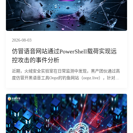
2026-08-03
仿冒语音网站通过PowerShell载荷实现远
控攻击的事件分析
近期，火绒安全实验室在日常监测中发现，黑产团伙通过高
度仿冒开黑语音工具Oopz的钓鱼网站（oopz.live），针对国
内游戏玩家群体发起钓鱼投毒攻击。经火绒安全工程师分
析，该攻击依托游戏语音工具的用户信任进行伪装，欺骗性
极强，对经常下载语音、加速器、辅助工具的玩家群体威胁
较大。攻击者诱导用户在本机执行恶意指令，从远端下载恶
意MSI安装包并以静默方式安装至用户目录，全程无安装窗
口或报错提示，受害者难以察觉。木马植入后，释放多个组
件，通过多阶段加载、隐藏执行，并借助带数字签名的合法
程序作为掩护，最终在内存中启动远控木马，可被远程操