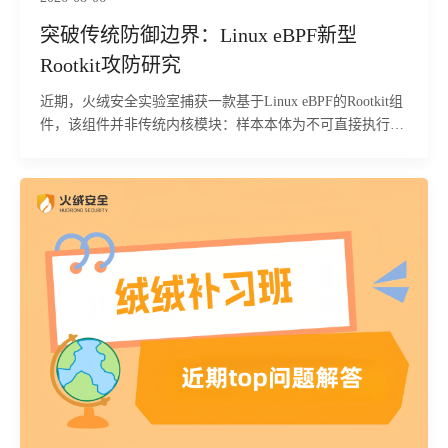
突破传统防御边界：Linux eBPF新型
Rootkit攻防研究
近期，火绒安全实验室捕获一款基于Linux eBPF的Rootkit组
件，该组件并非传统内核模块：样本本体为不可直接执行的
ELF64可重定位对象，需由外部loader经libbpf标准加载流程
注入内核，经verifier校验后，内核依据BTF信息创建10个
BPF map，13个tracepoint程序附着到系统调用与调度事件。
该过程不触碰内核文本段，不修改系统调用表，无LKM加载
痕迹，基于模块签名与内核完整性校验的防线对此类组件天
然失效。 该组件隐蔽能力来自“策略与逻辑分离”架构，隐藏
目标未硬编码，存放在hidden_pids、hidden_names、
hidden_inodes三个map内，攻击者可随时改写生效，无需重
新编译加载。代码覆盖三个观测维度：枚举/proc时抹除指定
进程；调试器attach隐藏进程时实施反制；读取/proc/net/tcp
或查询netlink时抹除指定连接，覆盖管理员常用的三条自查
路径。 由于该组件具备极强的内核隐身能力，传统杀毒、主
机巡检工具很难发现被隐匿的进程、网络连接与文件，攻击
者可长期驻留主机，持续窃取服务器业务数据、账号凭证、