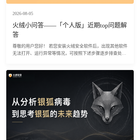
核心配置；依托可动态修改的隐藏策略，攻击者还能灵活规
2026-08-05
避运维排查，搭建持久后门、横向渗透内网，甚至篡改业务
数据、植入勒索程序，大幅抬高安全事件的发现与溯源成
火绒小问答——「个人版」近期top问题解
本，给企业带来数据泄露、业务中断、合规追责等多重损
答
失。 目前，火绒安全产品可对该行为进行拦截与查杀。
尊敬的用户您好！ 若您安装火绒安全软件后，出现其他软件
无法打开、运行异常等情况，可按照下述步骤逐步排查处
理。