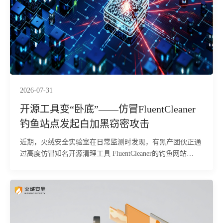
控，并存在窃取浏览器登录态、游戏账号及加密货币钱包等
敏感数据的风险。目前，火绒安全产品已经实现对该行为的
拦截与查杀。
2026-07-31
开源工具变“卧底”——仿冒FluentCleaner
钓鱼站点发起白加黑窃密攻击
近期，火绒安全实验室在日常监测时发现，有黑产团伙正通
过高度仿冒知名开源清理工具 FluentCleaner的钓鱼网站
（fluentcleaner.org），针对国内普通用户及企业终端发起精
准的鱼叉式投毒攻击。经研判，该攻击依托正规软件的口碑
进行伪装，欺骗性极强。攻击者利用.NET Framework自带系
统工具ServiceModelReg.exe作为劫持目标进程，通过进程镂
空技术注入恶意载荷，在用户设备中隐秘执行远程控制、浏
览器数据窃取等恶意行为。本次攻击所用C2地址隶属于