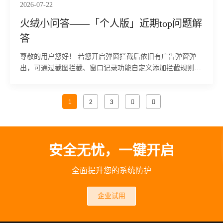
2026-07-22
火绒小问答——「个人版」近期top问题解
答
尊敬的用户您好！ 若您开启弹窗拦截后依旧有广告弹窗弹
出，可通过截图拦截、窗口记录功能自定义添加拦截规则，
解决快速闪过、特殊程序广告弹窗拦截无效问题，具体操作
步骤如下：
1
2
3
安全无忧，一键开启
全面提升您的系统防护
企业试用