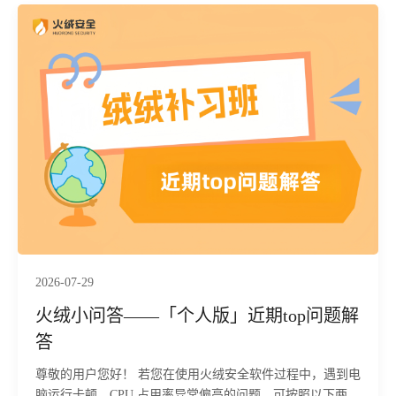
其利用经合法签名的 Adlice TrueSight 驱动进入内核态，依
据内置的212个安全软件映像名在内核层直接终止相关进
程，规避用户态终端检测与响应（EDR）系统的拦截；同
时，通过注册表写入、创建伪装为 Edge 浏览器更新的计划
任务（以 SYSTEM 权限每分钟触发一次）以及部署
PowerShell 脚本，构建多重冗余的持久化机制。最终释放的
thumbs!Edge为功能完备的远控后门，连接硬编码的命令与
控制（C2）服务器地址 8.218.106.149:7000，该远控内置56
条指令，覆盖下载执行、插件加载、TCP 中继、键盘记录及
破坏性清理等操作。目前，火绒安全产品已经实现对该行为
的拦截与查杀。
2026-07-29
火绒小问答——「个人版」近期top问题解
答
尊敬的用户您好！ 若您在使用火绒安全软件过程中，遇到电
脑运行卡顿、CPU 占用率异常偏高的问题，可按照以下两步