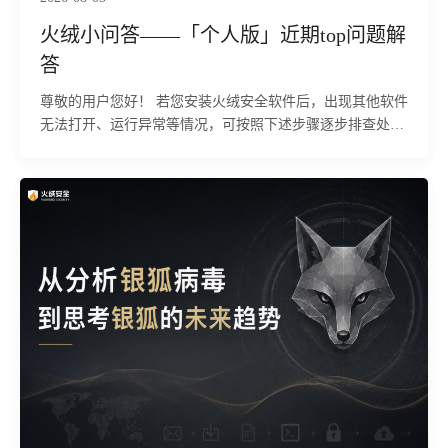
数据、植入勒索程序，大幅抬高安全事件的发现与溯源成
火绒小问答——「个人版」近期top问题解
本，给企业带来数据泄露、业务中断、合规追责等多重损
答
失。 目前，火绒安全产品可对该行为进行拦截与查杀。
尊敬的用户您好！ 若您安装火绒安全软件后，出现其他软件
无法打开、运行异常等情况，可按照下述步骤逐步排查处
理。