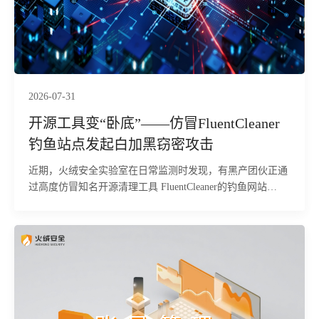
拦截与查杀。
2026-07-31
开源工具变“卧底”——仿冒FluentCleaner
钓鱼站点发起白加黑窃密攻击
近期，火绒安全实验室在日常监测时发现，有黑产团伙正通
过高度仿冒知名开源清理工具 FluentCleaner的钓鱼网站
（fluentcleaner.org），针对国内普通用户及企业终端发起精
准的鱼叉式投毒攻击。经研判，该攻击依托正规软件的口碑
进行伪装，欺骗性极强。攻击者利用.NET Framework自带系
统工具ServiceModelReg.exe作为劫持目标进程，通过进程镂
空技术注入恶意载荷，在用户设备中隐秘执行远程控制、浏
览器数据窃取等恶意行为。本次攻击所用C2地址隶属于
Remus恶意软件家族，是黑产常用的窃密控端通道。目前，
火绒安全产品已经实现对该行为的拦截与查杀。