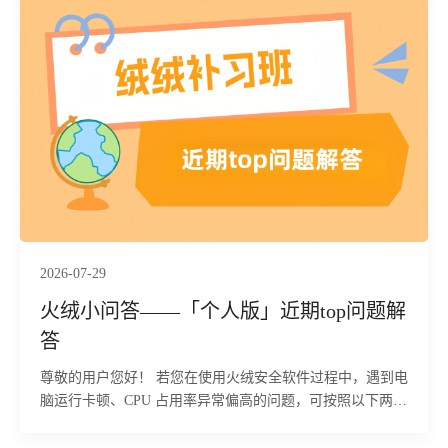
程，规避用户态终端检测与响应（EDR）系统的拦截；同
时，通过注册表写入、创建伪装为 Edge 浏览器更新的计划
任务（以 SYSTEM 权限每分钟触发一次）以及部署
PowerShell 脚本，构建多重冗余的持久化机制。最终释放的
thumbs!Edge为功能完备的远控后门，连接硬编码的命令与
控制（C2）服务器地址 8.218.106.149:7000，该远控内置56
条指令，覆盖下载执行、插件加载、TCP 中继、键盘记录及
破坏性清理等操作。目前，火绒安全产品已经实现对该行为
的拦截与查杀。
2026-07-29
火绒小问答——「个人版」近期top问题解
答
尊敬的用户您好！ 若您在使用火绒安全软件过程中，遇到电
脑运行卡顿、CPU 占用率异常偏高的问题，可按照以下两步
流程逐步排查故障根源。