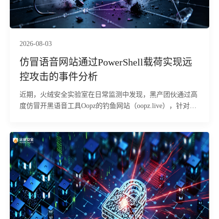
2026-08-03
仿冒语音网站通过PowerShell载荷实现远
控攻击的事件分析
近期，火绒安全实验室在日常监测中发现，黑产团伙通过高
度仿冒开黑语音工具Oopz的钓鱼网站（oopz.live），针对国
内游戏玩家群体发起钓鱼投毒攻击。经火绒安全工程师分
析，该攻击依托游戏语音工具的用户信任进行伪装，欺骗性
极强，对经常下载语音、加速器、辅助工具的玩家群体威胁
较大。攻击者诱导用户在本机执行恶意指令，从远端下载恶
意MSI安装包并以静默方式安装至用户目录，全程无安装窗
口或报错提示，受害者难以察觉。木马植入后，释放多个组
件，通过多阶段加载、隐藏执行，并借助带数字签名的合法
程序作为掩护，最终在内存中启动远控木马，可被远程操
控，并存在窃取浏览器登录态、游戏账号及加密货币钱包等
敏感数据的风险。目前，火绒安全产品已经实现对该行为的