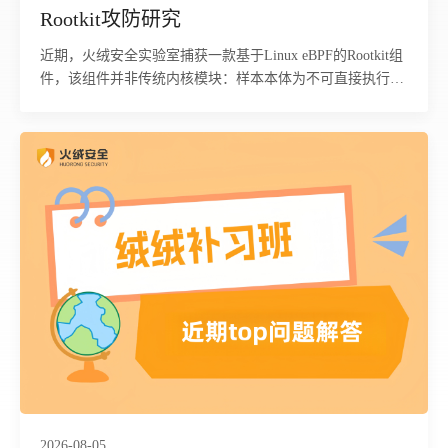
Rootkit攻防研究
近期，火绒安全实验室捕获一款基于Linux eBPF的Rootkit组
件，该组件并非传统内核模块：样本本体为不可直接执行的
ELF64可重定位对象，需由外部loader经libbpf标准加载流程
注入内核，经verifier校验后，内核依据BTF信息创建10个
BPF map，13个tracepoint程序附着到系统调用与调度事件。
该过程不触碰内核文本段，不修改系统调用表，无LKM加载
痕迹，基于模块签名与内核完整性校验的防线对此类组件天
然失效。 该组件隐蔽能力来自“策略与逻辑分离”架构，隐藏
目标未硬编码，存放在hidden_pids、hidden_names、
hidden_inodes三个map内，攻击者可随时改写生效，无需重
新编译加载。代码覆盖三个观测维度：枚举/proc时抹除指定
进程；调试器attach隐藏进程时实施反制；读取/proc/net/tcp
或查询netlink时抹除指定连接，覆盖管理员常用的三条自查
路径。 由于该组件具备极强的内核隐身能力，传统杀毒、主
机巡检工具很难发现被隐匿的进程、网络连接与文件，攻击
者可长期驻留主机，持续窃取服务器业务数据、账号凭证、
核心配置；依托可动态修改的隐藏策略，攻击者还能灵活规
2026-08-05
避运维排查，搭建持久后门、横向渗透内网，甚至篡改业务