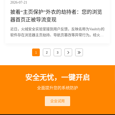
2026-07-21
披着“主页保护”外衣的劫持者：您的浏览
器首页正被导流变现
近日，火绒安全实验室接到用户反馈，反映名称为Vaultify的
软件存在浏览器主页劫持、导航页篡改等异常行为。经火绒
安全工程师分析发现，该软件会以“浏览器主页保护”、“安全
防护提醒”等名义弹出提示窗口，诱导用户点击确认或者直
接关闭界面后，软件会在系统中注册多个组件，并将相关
1
2
3
DLL加载到explorer.exe进程中。当用户通过桌面、开始菜单
或任务栏启动浏览器时，软件会拦截浏览器启动流程，将浏
览器导航页跳转到指定推广网站。目前，火绒安全产品已经
安全无忧，一键开启
实现对该行为的拦截与查杀。
全面提升您的系统防护
企业试用