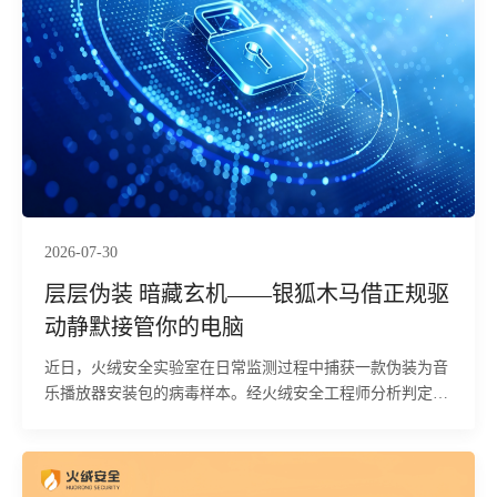
2026-07-30
层层伪装 暗藏玄机——银狐木马借正规驱
动静默接管你的电脑
近日，火绒安全实验室在日常监测过程中捕获一款伪装为音
乐播放器安装包的病毒样本。经火绒安全工程师分析判定，
该样本属于多阶段攻击载荷，具备终止安全软件进程、建立
持久化驻留、部署远控后门及实现内网中继四项核心能力。
其利用经合法签名的 Adlice TrueSight 驱动进入内核态，依
据内置的212个安全软件映像名在内核层直接终止相关进