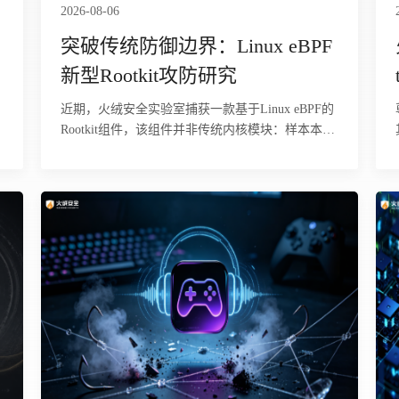
2026-08-06
突破传统防御边界：Linux eBPF
新型Rootkit攻防研究
近期，火绒安全实验室捕获一款基于Linux eBPF的
Rootkit组件，该组件并非传统内核模块：样本本体
为不可直接执行的ELF64可重定位对象，需由外部
loader经libbpf标准加载流程注入内核，经verifier校
验后，内核依据BTF信息创建10个BPF map，13个
tracepoint程序附着到系统调用与调度事件。该过程
不触碰内核文本段，不修改系统调用表，无LKM加
载痕迹，基于模块签名与内核完整性校验的防线对
此类组件天然失效。 该组件隐蔽能力来自“策略与
逻辑分离”架构，隐藏目标未硬编码，存放在
hidden_pids、hidden_names、hidden_inodes三个map
内，攻击者可随时改写生效，无需重新编译加载。
代码覆盖三个观测维度：枚举/proc时抹除指定进
程；调试器attach隐藏进程时实施反制；读
取/proc/net/tcp或查询netlink时抹除指定连接，覆盖