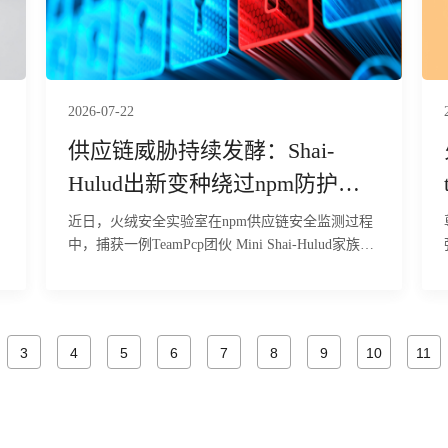
完备的远控后门，连接硬编码的命令与控制（C2）
服务器地址 8.218.106.149:7000，该远控内置56条
指令，覆盖下载执行、插件加载、TCP 中继、键盘
记录及破坏性清理等操作。目前，火绒安全产品已
经实现对该行为的拦截与查杀。
2026-07-22
供应链威胁持续发酵：Shai-
Hulud出新变种绕过npm防护窃
密
近日，火绒安全实验室在npm供应链安全监测过程
中，捕获一例TeamPcp团伙 Mini Shai-Hulud家族后
继JavaScript恶意载荷样本。经火绒安全工程师静态
比对与行为分析确认，该样本与2026年6月曝光的
Mini Shai-Hulud恶意样本为同一家族衍生版本，核
心攻击逻辑、窃密传播机制整体未发生改变，属于
3
4
5
6
7
8
9
10
11
该团伙持续迭代的供应链攻击产物。