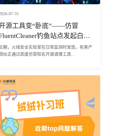
2026-07-31
开源工具变“卧底”——仿冒
FluentCleaner钓鱼站点发起白加
黑窃密攻击
近期，火绒安全实验室在日常监测时发现，有黑产
团伙正通过高度仿冒知名开源清理工具
FluentCleaner的钓鱼网站（fluentcleaner.org），针
对国内普通用户及企业终端发起精准的鱼叉式投毒
攻击。经研判，该攻击依托正规软件的口碑进行伪
装，欺骗性极强。攻击者利用.NET Framework自带
系统工具ServiceModelReg.exe作为劫持目标进程，
通过进程镂空技术注入恶意载荷，在用户设备中隐
秘执行远程控制、浏览器数据窃取等恶意行为。本
次攻击所用C2地址隶属于Remus恶意软件家族，是
黑产常用的窃密控端通道。目前，火绒安全产品已
经实现对该行为的拦截与查杀。