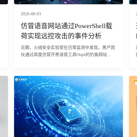
管理员常用的三条自查路径。 由于该组件具备极强
的内核隐身能力，传统杀毒、主机巡检工具很难发
2026-08-03
现被隐匿的进程、网络连接与文件，攻击者可长期
仿冒语音网站通过PowerShell载
驻留主机，持续窃取服务器业务数据、账号凭证、
核心配置；依托可动态修改的隐藏策略，攻击者还
荷实现远控攻击的事件分析
能灵活规避运维排查，搭建持久后门、横向渗透内
近期，火绒安全实验室在日常监测中发现，黑产团
网，甚至篡改业务数据、植入勒索程序，大幅抬高
伙通过高度仿冒开黑语音工具Oopz的钓鱼网站
安全事件的发现与溯源成本，给企业带来数据泄
（oopz.live），针对国内游戏玩家群体发起钓鱼投
露、业务中断、合规追责等多重损失。 目前，火绒
工
毒攻击。经火绒安全工程师分析，该攻击依托游戏
安全产品可对该行为进行拦截与查杀。
语音工具的用户信任进行伪装，欺骗性极强，对经
常下载语音、加速器、辅助工具的玩家群体威胁较
大。攻击者诱导用户在本机执行恶意指令，从远端
下载恶意MSI安装包并以静默方式安装至用户目
录，全程无安装窗口或报错提示，受害者难以察
觉。木马植入后，释放多个组件，通过多阶段加
载、隐藏执行，并借助带数字签名的合法程序作为
掩护，最终在内存中启动远控木马，可被远程操
控，并存在窃取浏览器登录态、游戏账号及加密货