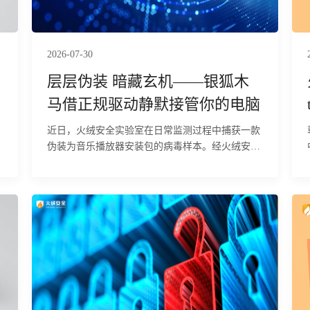
币钱包等敏感数据的风险。目前，火绒安全产品已
经实现对该行为的拦截与查杀。
2026-07-30
层层伪装 暗藏玄机——银狐木
马借正规驱动静默接管你的电脑
近日，火绒安全实验室在日常监测过程中捕获一款
伪装为音乐播放器安装包的病毒样本。经火绒安全
工程师分析判定，该样本属于多阶段攻击载荷，具
备终止安全软件进程、建立持久化驻留、部署远控
后门及实现内网中继四项核心能力。其利用经合法
签名的 Adlice TrueSight 驱动进入内核态，依据内
置的212个安全软件映像名在内核层直接终止相关
进程，规避用户态终端检测与响应（EDR）系统的
拦截；同时，通过注册表写入、创建伪装为 Edge
浏览器更新的计划任务（以 SYSTEM 权限每分钟
触发一次）以及部署 PowerShell 脚本，构建多重冗
余的持久化机制。最终释放的thumbs!Edge为功能