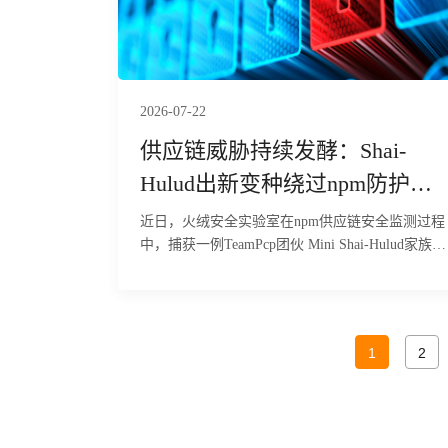
完备的远控后门，连接硬编码的命令与控制（C2
服务器地址 8.218.106.149:7000，该远控内置56条
指令，覆盖下载执行、插件加载、TCP 中继、键
记录及破坏性清理等操作。目前，火绒安全产品已
经实现对该行为的拦截与查杀。
2026-07-22
供应链威胁持续发酵：Shai-
Hulud出新变种绕过npm防护窃
密
近日，火绒安全实验室在npm供应链安全监测过程
中，捕获一例TeamPcp团伙 Mini Shai-Hulud家族后
继JavaScript恶意载荷样本。经火绒安全工程师静
比对与行为分析确认，该样本与2026年6月曝光的
Mini Shai-Hulud恶意样本为同一家族衍生版本，核
心攻击逻辑、窃密传播机制整体未发生改变，属于
1
2
该团伙持续迭代的供应链攻击产物。