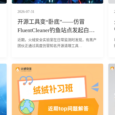
2026-07-31
开源工具变“卧底”——仿冒
FluentCleaner钓鱼站点发起白加
黑窃密攻击
近期，火绒安全实验室在日常监测时发现，有黑产
团伙正通过高度仿冒知名开源清理工具
FluentCleaner的钓鱼网站（fluentcleaner.org），针
对国内普通用户及企业终端发起精准的鱼叉式投毒
攻击。经研判，该攻击依托正规软件的口碑进行伪
装，欺骗性极强。攻击者利用.NET Framework自带
系统工具ServiceModelReg.exe作为劫持目标进程，
通过进程镂空技术注入恶意载荷，在用户设备中隐
秘执行远程控制、浏览器数据窃取等恶意行为。本
次攻击所用C2地址隶属于Remus恶意软件家族，是
黑产常用的窃密控端通道。目前，火绒安全产品已
经实现对该行为的拦截与查杀。