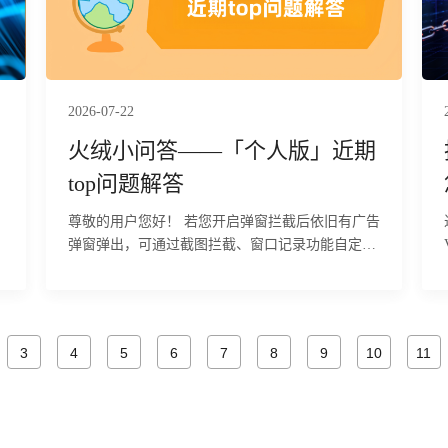
）
盘
2026-07-22
火绒小问答——「个人版」近期
top问题解答
尊敬的用户您好！ 若您开启弹窗拦截后依旧有广告
弹窗弹出，可通过截图拦截、窗口记录功能自定义
态
添加拦截规则，解决快速闪过、特殊程序广告弹窗
拦截无效问题，具体操作步骤如下：
3
4
5
6
7
8
9
10
11