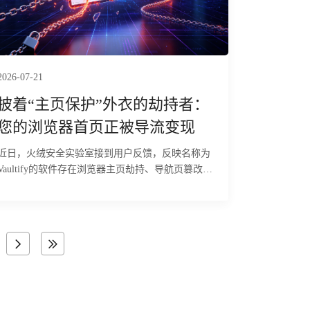
2026-07-21
披着“主页保护”外衣的劫持者：
您的浏览器首页正被导流变现
近日，火绒安全实验室接到用户反馈，反映名称为
Vaultify的软件存在浏览器主页劫持、导航页篡改等
异常行为。经火绒安全工程师分析发现，该软件会
以“浏览器主页保护”、“安全防护提醒”等名义弹出
提示窗口，诱导用户点击确认或者直接关闭界面
后，软件会在系统中注册多个组件，并将相关DLL
加载到explorer.exe进程中。当用户通过桌面、开始
菜单或任务栏启动浏览器时，软件会拦截浏览器启
动流程，将浏览器导航页跳转到指定推广网站。目
前，火绒安全产品已经实现对该行为的拦截与查