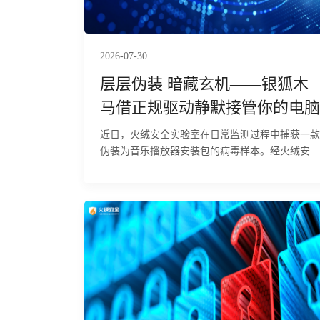
币钱包等敏感数据的风险。目前，火绒安全产品已
经实现对该行为的拦截与查杀。
2026-07-30
层层伪装 暗藏玄机——银狐木
马借正规驱动静默接管你的电脑
近日，火绒安全实验室在日常监测过程中捕获一款
伪装为音乐播放器安装包的病毒样本。经火绒安全
工程师分析判定，该样本属于多阶段攻击载荷，具
备终止安全软件进程、建立持久化驻留、部署远控
后门及实现内网中继四项核心能力。其利用经合法
签名的 Adlice TrueSight 驱动进入内核态，依据内
置的212个安全软件映像名在内核层直接终止相关
进程，规避用户态终端检测与响应（EDR）系统的
拦截；同时，通过注册表写入、创建伪装为 Edge
浏览器更新的计划任务（以 SYSTEM 权限每分钟
触发一次）以及部署 PowerShell 脚本，构建多重
余的持久化机制。最终释放的thumbs!Edge为功能