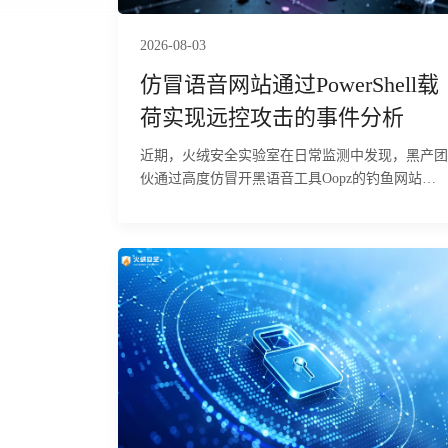
管理员常用的三条自查路径。 由于该组件具备极强
的内核隐身能力，传统杀毒、主机巡检工具很难发
2026-08-03
现被隐匿的进程、网络连接与文件，攻击者可长期
仿冒语音网站通过PowerShell载
驻留主机，持续窃取服务器业务数据、账号凭证、
核心配置；依托可动态修改的隐藏策略，攻击者还
荷实现远控攻击的事件分析
能灵活规避运维排查，搭建持久后门、横向渗透内
近期，火绒安全实验室在日常监测中发现，黑产团
网，甚至篡改业务数据、植入勒索程序，大幅抬高
伙通过高度仿冒开黑语音工具Oopz的钓鱼网站
安全事件的发现与溯源成本，给企业带来数据泄
（oopz.live），针对国内游戏玩家群体发起钓鱼投
露、业务中断、合规追责等多重损失。 目前，火绒
毒攻击。经火绒安全工程师分析，该攻击依托游戏
安全产品可对该行为进行拦截与查杀。
语音工具的用户信任进行伪装，欺骗性极强，对经
常下载语音、加速器、辅助工具的玩家群体威胁较
大。攻击者诱导用户在本机执行恶意指令，从远端
下载恶意MSI安装包并以静默方式安装至用户目
录，全程无安装窗口或报错提示，受害者难以察
觉。木马植入后，释放多个组件，通过多阶段加
载、隐藏执行，并借助带数字签名的合法程序作为
掩护，最终在内存中启动远控木马，可被远程操
控，并存在窃取浏览器登录态、游戏账号及加密货