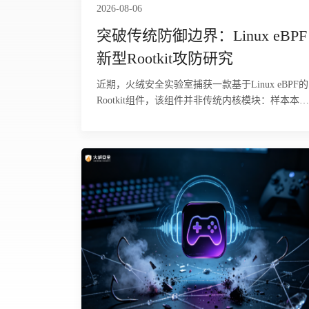
2026-08-06
突破传统防御边界：Linux eBPF
新型Rootkit攻防研究
近期，火绒安全实验室捕获一款基于Linux eBPF的
Rootkit组件，该组件并非传统内核模块：样本本体
为不可直接执行的ELF64可重定位对象，需由外部
loader经libbpf标准加载流程注入内核，经verifier校
验后，内核依据BTF信息创建10个BPF map，13个
tracepoint程序附着到系统调用与调度事件。该过程
不触碰内核文本段，不修改系统调用表，无LKM
载痕迹，基于模块签名与内核完整性校验的防线对
此类组件天然失效。 该组件隐蔽能力来自“策略与
逻辑分离”架构，隐藏目标未硬编码，存放在
hidden_pids、hidden_names、hidden_inodes三个ma
内，攻击者可随时改写生效，无需重新编译加载。
代码覆盖三个观测维度：枚举/proc时抹除指定进
程；调试器attach隐藏进程时实施反制；读
取/proc/net/tcp或查询netlink时抹除指定连接，覆盖