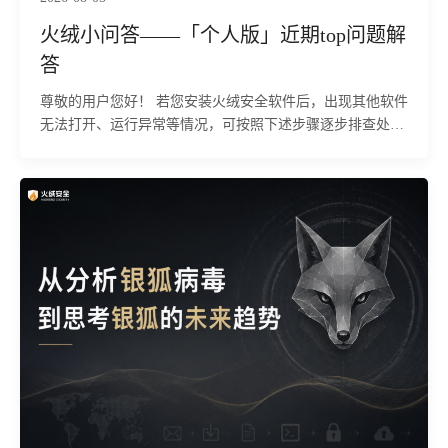
数据、植入勒索程序，大幅抬高安全事件的发现与溯源成
火绒小问答——「个人版」近期top问题解
本，给企业带来数据泄露、业务中断、合规追责等多重损
答
失。 目前，火绒安全产品可对该行为进行拦截与查杀。
尊敬的用户您好！ 若您安装火绒安全软件后，出现其他软件
无法打开、运行异常等情况，可按照下述步骤逐步排查处
理。