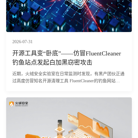
拦截与查杀。
2026-07-31
开源工具变“卧底”——仿冒FluentCleaner
钓鱼站点发起白加黑窃密攻击
近期，火绒安全实验室在日常监测时发现，有黑产团伙正通
过高度仿冒知名开源清理工具 FluentCleaner的钓鱼网站
（fluentcleaner.org），针对国内普通用户及企业终端发起精
准的鱼叉式投毒攻击。经研判，该攻击依托正规软件的口碑
进行伪装，欺骗性极强。攻击者利用.NET Framework自带系
统工具ServiceModelReg.exe作为劫持目标进程，通过进程镂
空技术注入恶意载荷，在用户设备中隐秘执行远程控制、浏
览器数据窃取等恶意行为。本次攻击所用C2地址隶属于
Remus恶意软件家族，是黑产常用的窃密控端通道。目前，
火绒安全产品已经实现对该行为的拦截与查杀。