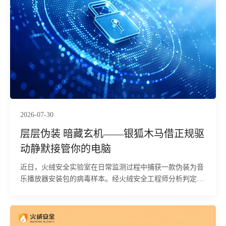
2026-07-30
层层伪装 暗藏玄机——银狐木马借正规驱
动静默接管你的电脑
近日，火绒安全实验室在日常监测过程中捕获一款伪装为音
乐播放器安装包的病毒样本。经火绒安全工程师分析判定，
该样本属于多阶段攻击载荷，具备终止安全软件进程、建立
持久化驻留、部署远控后门及实现内网中继四项核心能力。
其利用经合法签名的 Adlice TrueSight 驱动进入内核态，依
据内置的212个安全软件映像名在内核层直接终止相关进