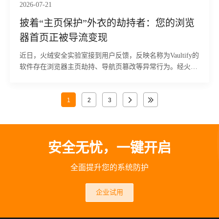
2026-07-21
披着“主页保护”外衣的劫持者：您的浏览
器首页正被导流变现
近日，火绒安全实验室接到用户反馈，反映名称为Vaultify的
软件存在浏览器主页劫持、导航页篡改等异常行为。经火绒
安全工程师分析发现，该软件会以“浏览器主页保护”、“安全
防护提醒”等名义弹出提示窗口，诱导用户点击确认或者直
接关闭界面后，软件会在系统中注册多个组件，并将相关
1
2
3
DLL加载到explorer.exe进程中。当用户通过桌面、开始菜单
或任务栏启动浏览器时，软件会拦截浏览器启动流程，将浏
览器导航页跳转到指定推广网站。目前，火绒安全产品已经
安全无忧，一键开启
实现对该行为的拦截与查杀。
全面提升您的系统防护
企业试用