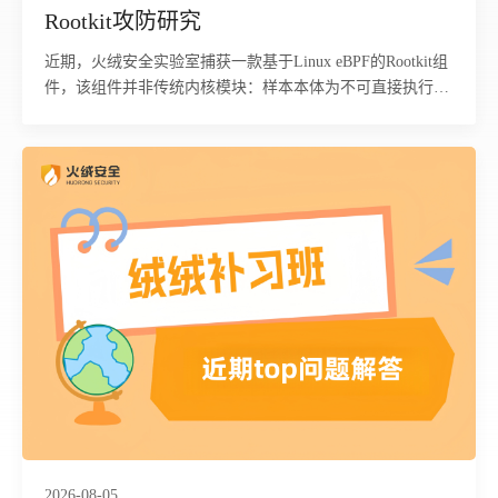
Rootkit攻防研究
近期，火绒安全实验室捕获一款基于Linux eBPF的Rootkit组
件，该组件并非传统内核模块：样本本体为不可直接执行的
ELF64可重定位对象，需由外部loader经libbpf标准加载流程
注入内核，经verifier校验后，内核依据BTF信息创建10个
BPF map，13个tracepoint程序附着到系统调用与调度事件。
该过程不触碰内核文本段，不修改系统调用表，无LKM加载
痕迹，基于模块签名与内核完整性校验的防线对此类组件天
然失效。 该组件隐蔽能力来自“策略与逻辑分离”架构，隐藏
目标未硬编码，存放在hidden_pids、hidden_names、
hidden_inodes三个map内，攻击者可随时改写生效，无需重
新编译加载。代码覆盖三个观测维度：枚举/proc时抹除指定
进程；调试器attach隐藏进程时实施反制；读取/proc/net/tcp
或查询netlink时抹除指定连接，覆盖管理员常用的三条自查
路径。 由于该组件具备极强的内核隐身能力，传统杀毒、主
机巡检工具很难发现被隐匿的进程、网络连接与文件，攻击
者可长期驻留主机，持续窃取服务器业务数据、账号凭证、
核心配置；依托可动态修改的隐藏策略，攻击者还能灵活规
2026-08-05
避运维排查，搭建持久后门、横向渗透内网，甚至篡改业务