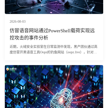
2026-08-03
仿冒语音网站通过PowerShell载荷实现远
控攻击的事件分析
近期，火绒安全实验室在日常监测中发现，黑产团伙通过高
度仿冒开黑语音工具Oopz的钓鱼网站（oopz.live），针对国
内游戏玩家群体发起钓鱼投毒攻击。经火绒安全工程师分
析，该攻击依托游戏语音工具的用户信任进行伪装，欺骗性
极强，对经常下载语音、加速器、辅助工具的玩家群体威胁
较大。攻击者诱导用户在本机执行恶意指令，从远端下载恶
意MSI安装包并以静默方式安装至用户目录，全程无安装窗
口或报错提示，受害者难以察觉。木马植入后，释放多个组
件，通过多阶段加载、隐藏执行，并借助带数字签名的合法
程序作为掩护，最终在内存中启动远控木马，可被远程操
控，并存在窃取浏览器登录态、游戏账号及加密货币钱包等
敏感数据的风险。目前，火绒安全产品已经实现对该行为的