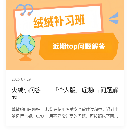
程，规避用户态终端检测与响应（EDR）系统的拦截；同
时，通过注册表写入、创建伪装为 Edge 浏览器更新的计划
任务（以 SYSTEM 权限每分钟触发一次）以及部署
PowerShell 脚本，构建多重冗余的持久化机制。最终释放的
thumbs!Edge为功能完备的远控后门，连接硬编码的命令与
控制（C2）服务器地址 8.218.106.149:7000，该远控内置56
条指令，覆盖下载执行、插件加载、TCP 中继、键盘记录及
破坏性清理等操作。目前，火绒安全产品已经实现对该行为
的拦截与查杀。
2026-07-29
火绒小问答——「个人版」近期top问题解
答
尊敬的用户您好！ 若您在使用火绒安全软件过程中，遇到电
脑运行卡顿、CPU 占用率异常偏高的问题，可按照以下两步
流程逐步排查故障根源。