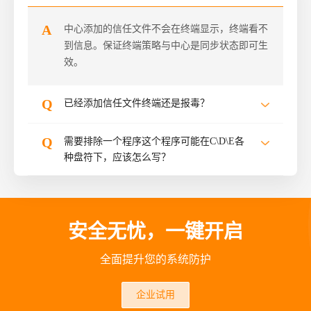
A
资产管理
中心添加的信任文件不会在终端显示，终端看不
到信息。保证终端策略与中心是同步状态即可生
中心管理
效。
事件日志
Q
已经添加信任文件终端还是报毒？
管理工具
Q
需要排除一个程序这个程序可能在C\D\E各
种盘符下，应该怎么写？
其他
安全无忧，一键开启
全面提升您的系统防护
企业试用