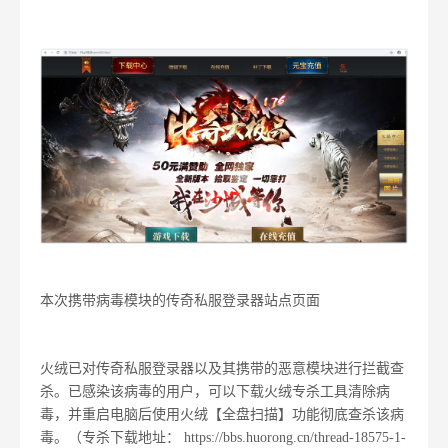
本次携带病毒模块的传奇私服登录器站点页面
火绒已对传奇私服登录器以及其携带的恶意模块进行拦截查
杀。已感染该病毒的用户，可以下载火绒专杀工具清除病
毒，并重启电脑后使用火绒【全盘扫描】功能彻底查杀该病
毒。（专杀下载地址： https://bbs.huorong.cn/thread-18575-1-