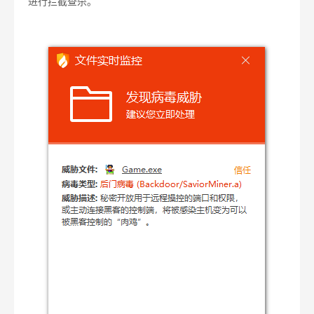
进行拦截查杀。