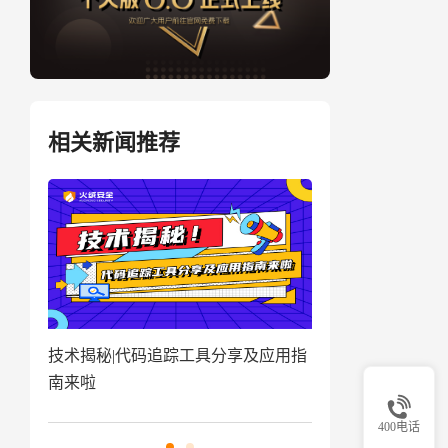
相关新闻推荐
盗取
技术揭秘|代码追踪工具分享及应用指
窃密病毒伪装Win
南来啦
用户资金
400电话