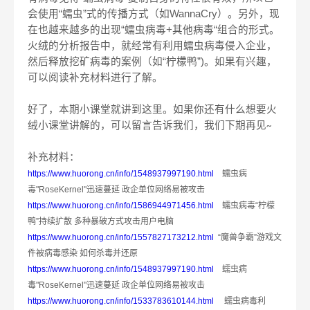
会使用“蠕虫”式的传播方式（如
WannaCry
）。另外，现
在也越来越多的出现“蠕虫病毒
+
其他病毒“组合的形式。
火绒的分析报告中，就经常有利用蠕虫病毒侵入企业，
然后释放挖矿病毒的案例（如“柠檬鸭”
)
。如果有兴趣，
可以阅读补充材料进行了解。
好了，本期小课堂就讲到这里。如果你还有什么想要火
绒小课堂讲解的，可以留言告诉我们，我们下期再见
~
补充材料：
https://www.huorong.cn/info/1548937997190.html
蠕虫病
毒
"RoseKernel"
迅速蔓延 政企单位网络易被攻击
https://www.huorong.cn/info/1586944971456.html
蠕虫病毒“柠檬
鸭”持续扩散 多种暴破方式攻击用户电脑
https://www.huorong.cn/info/1557827173212.html
“魔兽争霸”游戏文
件被病毒感染 如何杀毒并还原
https://www.huorong.cn/info/1548937997190.html
蠕虫病
毒
"RoseKernel"
迅速蔓延 政企单位网络易被攻击
https://www.huorong.cn/info/1533783610144.html
蠕虫病毒利