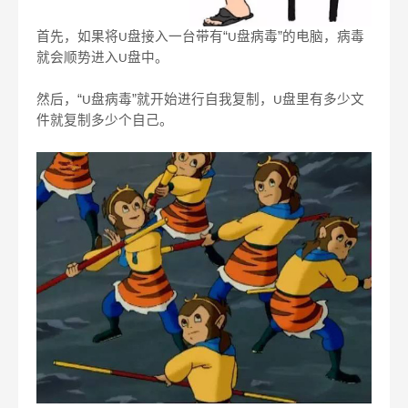
首先，如果将
盘接入一台带有“
盘病毒”的电脑，病毒
U
U
就会顺势进入
盘中。
U
然后，“
盘病毒”就开始进行自我复制，
盘里有多少文
U
U
件就复制多少个自己。