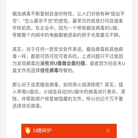
蠕虫病毒不断复制自身的特性，让人们对他有种“层出不
穷”、“怎么都杀不完”的感觉。最常见的就是打印店或者
学校机房。在企业中，因为一个带有蠕虫病毒的
U
盘，
导致整个内网中的电脑都被感染的例子也是屡见不鲜。
其实，对于任何一款安全软件来说，蠕虫病毒和其他病
毒一样，都是可防可控可查杀的。上述问题只不过是因
为发现病毒后
没有对
U
盘做全盘扫描
，或者因为怕丢失
U
盘文件而选择
信任病毒
导致的。
那么对于这类蠕虫病毒，如何用火绒清除呢？其实，插
入带毒
U
盘后，火绒会自动对
U
盘中的病毒进行查杀、清
除，并帮助用户修复被隐藏的文件。所以切记千万不要
选择信任病毒。