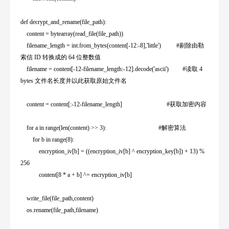
def decrypt_and_rename(file_path):
content = bytearray(read_file(file_path))
filename_length = int.from_bytes(content[-12:-8],'little') #
剔除由勒
索信
ID
转换成的
64
位整数值
filename = content[-12-filename_length:-12].decode('ascii') #
读取
4
bytes
文件名长度并以此获取原始文件名
content = content[:-12-filename_length] #
获取加密内容
for a in range(len(content) >> 3): #
解密算法
for b in range(8):
encryption_iv[b] = ((encryption_iv[b] ^ encryption_key[b]) + 13) %
256
content[8 * a + b] ^= encryption_iv[b]
write_file(file_path,content)
os.rename(file_path,filename)