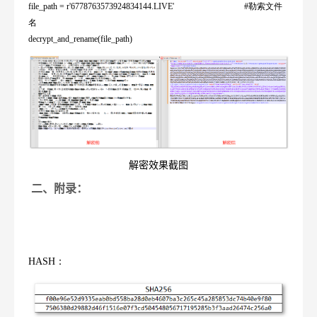
file_path = r'6778763573924834144.LIVE' #
勒索文件
名
decrypt_and_rename(file_path)
解密效果截图
二、附录：
HASH
：