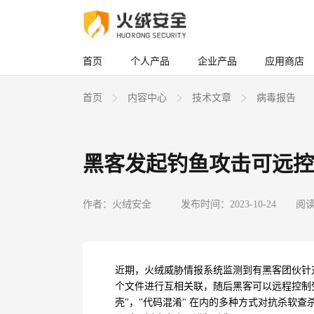
首页
个人产品
企业产品
应用商店
首页
内容中心
技术文章
病毒报告
黑客发起钓鱼攻击可远控
作者：火绒安全
发布时间：2023-10-24
阅读
近期，火绒威胁情报系统监测到有黑客团伙针
个文件进行互相关联，随后黑客可以远程控制
壳
"
，
"
代码混淆
"
在内的多种方式对抗杀软查