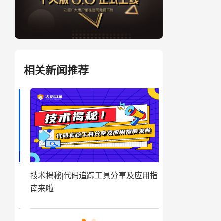
相关新闻推荐
盗取
技术揭秘|代码追踪工具分享及应用指
窃密病毒伪装Win
南来啦
用户资金