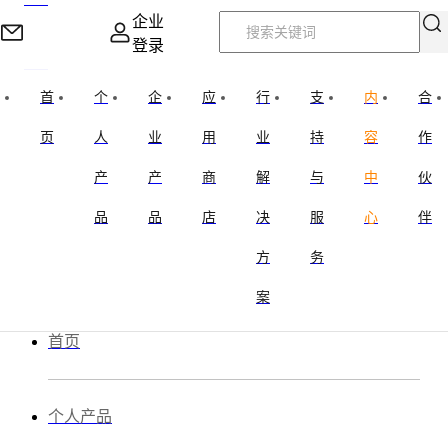
联系
企业
登录
我们
首
个
企
应
行
支
内
合
页
人
业
用
业
持
容
作
产
产
商
解
与
中
伙
品
品
店
决
服
心
伴
方
务
案
首页
个人产品