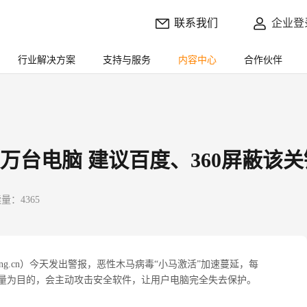
联系我们
企业登
行业解决方案
支持与服务
内容中心
合作伙伴
万台电脑 建议百度、360屏蔽该
量：4365
uorong.cn）今天发出警报，恶性木马病毒“小马激活”加速蔓延，每
量为目的，会主动攻击安全软件，让用户电脑完全失去保护。