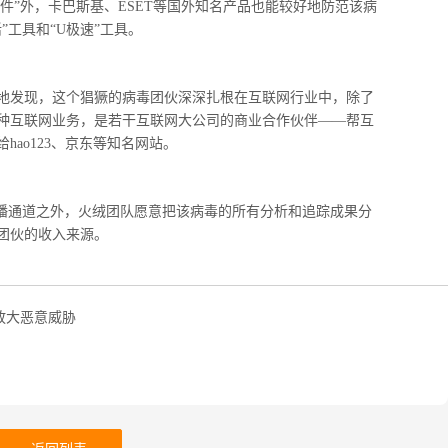
软件”外，卡巴斯基、ESET等国外知名产品也能较好地防范该病
工具和“U极速”工具。
地发现，这个猖獗的病毒团伙深深扎根在互联网行业中，除了
种互联网业务，是若干互联网大公司的商业合作伙伴——帮互
ao123、京东等知名网站。
传播通道之外，火绒团队愿意把该病毒的所有分析和追踪成果分
团伙的收入来源。
放大恶意威胁