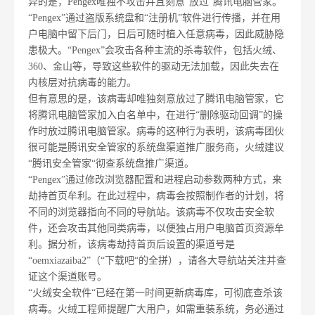
异的是，Pengex唯独不攻击并且刻意“放过”腾讯电脑管家。
“Pengex”通过盗版系统盘和“注册机”软件进行传播，并在用
户电脑中留下后门，日后可随时植入任意病毒，因此威胁隐
患极大。“Pengex”会攻击各种主流的杀毒软件，包括火绒、
360、金山等，导致这些软件的驱动无法加载，因此失去在
内核层对抗病毒的能力。
但有意思的是，该病毒却唯独刻意放过了腾讯电脑管家，它
将腾讯电脑管家加入白名单中，在进行“删除驱动回调”的操
作时放过腾讯电脑管家。病毒的这种行为表明，该病毒团伙
很可能是腾讯安全管家的系统盘渠道推广服务商，火绒建议
“腾讯安全管家“彻查系统盘推广渠道。
“Pengex”通过修改浏览器配置和进程启动参数两种方式，来
劫持首页牟利。在此过程中，病毒会按照制作者的计划，将
不同的浏览器指向不同的导航站。该病毒不仅攻击安全软
件，还会攻击其他同类病毒，以便独占用户电脑首页资源牟
利。据分析，该病毒劫持首页后设置的渠道号是
“oemxiazaiba2”（“下载吧“的全拼），请各大导航站关注并查
证这个渠道账号。
“火绒安全软件“已经在第一时间更新病毒库，可彻底查杀该
病毒。火绒工程师提醒广大用户，如需重装系统，务必通过