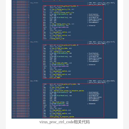
virus_proc_ctrl_code相关代码