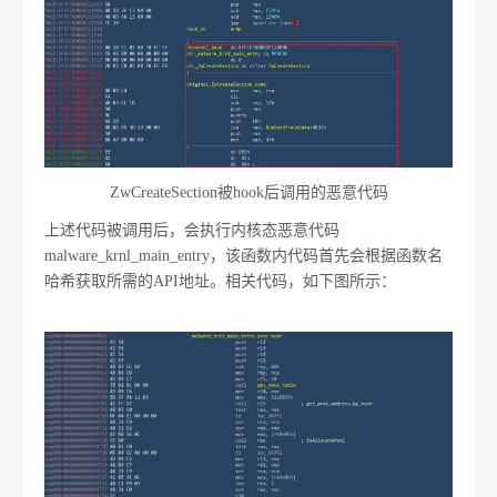
ZwCreateSection被hook后调用的恶意代码
上述代码被调用后，会执行内核态恶意代码
malware_krnl_main_entry，该函数内代码首先会根据函数名
哈希获取所需的API地址。相关代码，如下图所示：