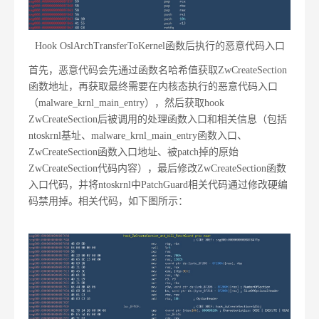
Hook OslArchTransferToKernel函数后执行的恶意代码入口
首先，恶意代码会先通过函数名哈希值获取ZwCreateSection
函数地址，再获取最终需要在内核态执行的恶意代码入口
（malware_krnl_main_entry），然后获取hook
ZwCreateSection后被调用的处理函数入口和相关信息（包括
ntoskrnl基址、malware_krnl_main_entry函数入口、
ZwCreateSection函数入口地址、被patch掉的原始
ZwCreateSection代码内容），最后修改ZwCreateSection函数
入口代码，并将ntoskrnl中PatchGuard相关代码通过修改硬编
码禁用掉。相关代码，如下图所示：