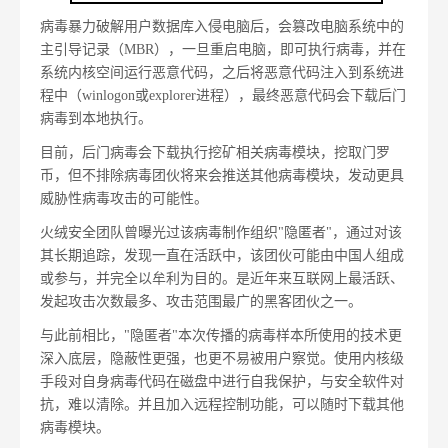
病毒暴力破解用户数据库入侵电脑后，会篡改电脑系统中的
主引导记录（MBR），一旦重启电脑，即可执行病毒，并在
系统内核空间运行恶意代码，之后将恶意代码注入到系统进
程中（winlogon或explorer进程），最终恶意代码会下载后门
病毒到本地执行。
目前，后门病毒会下载执行挖矿相关病毒模块，挖取门罗
币，但不排除病毒团伙将来会推送其他病毒模块，发动更具
威胁性病毒攻击的可能性。
火绒安全团队曾曝光过该病毒制作组织"隐匿者"，通过对该
其长期追踪，发现一直在活跃中，该团伙可能由中国人组成
或参与，并完全以牟利为目的。是近年来互联网上最活跃、
发起攻击次数最多、攻击范围最广的黑客团伙之一。
与此前相比，"隐匿者"本次传播的病毒样本所使用的技术更
深入底层，隐蔽性更强，也更不易被用户察觉。使用内核级
手段对自身病毒代码在磁盘中进行自我保护，与安全软件对
抗，难以清除。并且加入远程控制功能，可以随时下载其他
病毒模块。