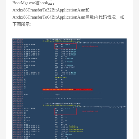
BootMgr.exe被hook后，
Archx86TransferTo32BitApplicationAsm和
Archx86TransferTo64BitApplicationAsm函数内代码情况，如
下图所示：