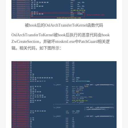
被hook后的OslArchTransferToKernel函数代码
OslArchTransferToKernel被hook后执行的恶意代码会hook
ZwCreateSection，并破坏ntoskrnl.exe中PatchGuard相关逻
辑。相关代码，如下图所示：