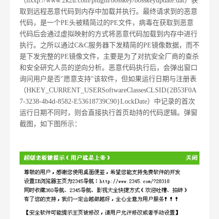
（hxxp://www.2k2u.com/plugin/bosskey/bosskeyupdate.dat）获
取到远程恶意代码到内存中加载并执行。最终请求到的恶意
代码，是一个PE头被精简过的PE文件，病毒在获取到恶意
代码后会通过虚拟映射的方式将恶意代码加载到内存中进行
执行。之所以通过C&C服务器下发精简的PE镜像数据，而不
是下发完整的PE镜像文件，主要是为了对抗安全厂商的查杀
和安全研究人员的逆向分析。恶意代码执行后，会弹出窗口
询问用户是否"愿意支持"该软件，但如果运行日期与注册表
（HKEY_CURRENT_USERSoftwareClassesCLSID{2B53F0A
7-3238-4b4d-8582-E53618739C90}LockDate）中记录的首次
运行日期不同时，则会直接执行首页劫持的代码逻辑。弹窗
截图，如下图所示：