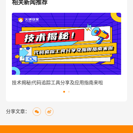
相关新闻推荐
窃密病毒伪装Windows激活程序 盗取用户资金
技
分享文章：