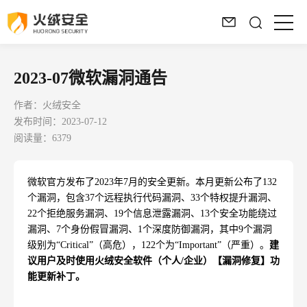
2023-07微软漏洞通告
作者：火绒安全
发布时间：2023-07-12
阅读量：6379
微软官方发布了
2023
年
7
月的安全更新。本月更新公布了
132
个漏洞，包含
37
个远程执行代码漏洞、
33
个特权提升漏洞、
22
个拒绝服务漏洞、
19
个信息泄露漏洞、
13
个安全功能绕过
漏洞、
7
个身份假冒漏洞、
1
个深度防御漏洞，其中
9
个漏洞
级别为“
Critical
”（高危），
122
个为“
Important
”（严重）。
建
议用户及时使用火绒安全软件（个人
/
企业）【漏洞修复】功
能更新补丁。