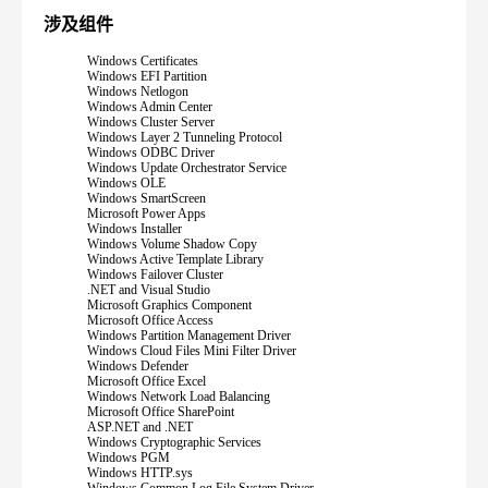
涉及组件
Windows Certificates
Windows EFI Partition
Windows Netlogon
Windows Admin Center
Windows Cluster Server
Windows Layer 2 Tunneling Protocol
Windows ODBC Driver
Windows Update Orchestrator Service
Windows OLE
Windows SmartScreen
Microsoft Power Apps
Windows Installer
Windows Volume Shadow Copy
Windows Active Template Library
Windows Failover Cluster
.NET and Visual Studio
Microsoft Graphics Component
Microsoft Office Access
Windows Partition Management Driver
Windows Cloud Files Mini Filter Driver
Windows Defender
Microsoft Office Excel
Windows Network Load Balancing
Microsoft Office SharePoint
ASP.NET and .NET
Windows Cryptographic Services
Windows PGM
Windows HTTP.sys