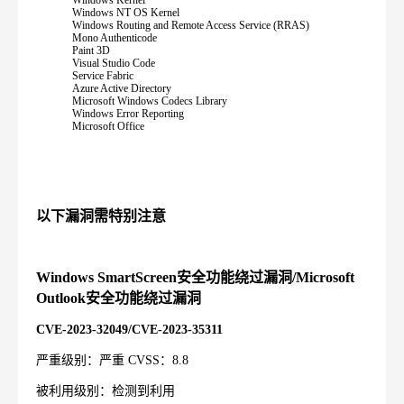
Windows Kernel
Windows NT OS Kernel
Windows Routing and Remote Access Service (RRAS)
Mono Authenticode
Paint 3D
Visual Studio Code
Service Fabric
Azure Active Directory
Microsoft Windows Codecs Library
Windows Error Reporting
Microsoft Office
以下漏洞需特别注意
Windows SmartScreen
安全功能绕过漏洞
/Microsoft
Outlook
安全功能绕过漏洞
CVE-2023-32049/CVE-2023-35311
严重级别：严重
CVSS
：
8.8
被利用级别：检测到利用