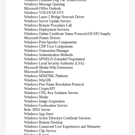
Windows Common Log File System Driver
Windows Message Queuing
Microsoft Office Outlook
Windows VOLSNAP.SYS
Windows Layer-2 Bridge Network Driver
Windows Server Update Service
Windows Remote Procedure Call
Windows Deployment Services
Windows Online Certificate Status Protocol (OCSP) SnapIn
Microsoft Printer Drivers
Windows Print Spooler Components
Windows CDP User Components
Windows Transaction Manager
Windows Authentication Methods
Windows SPNEGO Extended Negotiation
Windows Local Security Authority (LSA)
Microsoft Media-Wiki Extensions
Microsoft Dynamics
Windows MSHTML Platform
Windows Win32K
Windows Peer Name Resolution Protocol
Windows CryptoAPI
Windows CNG Key Isolation Service
Windows Media
Windows Image Acquisition
Windows Geolocation Service
Role: DNS Server
Windows App Store
Windows Active Directory Certificate Services
Windows Remote Desktop
Windows Connected User Experiences and Telemetry
Windows Clip Service