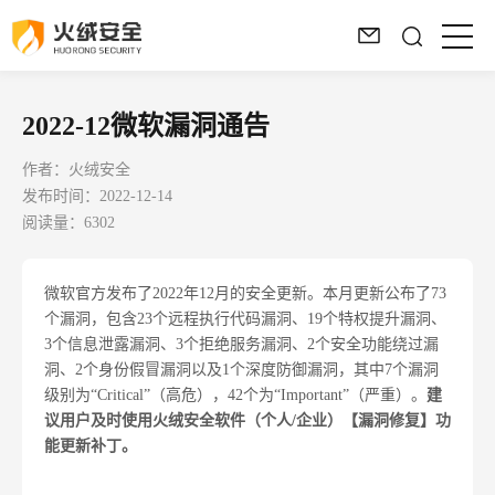
2022-12微软漏洞通告
作者：火绒安全
发布时间：2022-12-14
阅读量：6302
微软官方发布了
2022
年
12
月的安全更新。本月更新公布了
73
个漏洞，包含
23
个远程执行代码漏洞、
19
个特权提升漏洞、
3
个信息泄露漏洞、
3
个拒绝服务漏洞、
2
个安全功能绕过漏
洞、
2
个身份假冒漏洞以及
1
个深度防御漏洞，其中
7
个漏洞
级别为“
Critical
”（高危），
42
个为“
Important
”（严重）。
建
议用户及时使用火绒安全软件（个人
/
企业）【漏洞修复】功
能更新补丁。