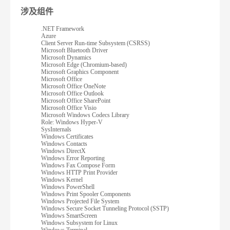
涉及组件
.NET Framework
Azure
Client Server Run-time Subsystem (CSRSS)
Microsoft Bluetooth Driver
Microsoft Dynamics
Microsoft Edge (Chromium-based)
Microsoft Graphics Component
Microsoft Office
Microsoft Office OneNote
Microsoft Office Outlook
Microsoft Office SharePoint
Microsoft Office Visio
Microsoft Windows Codecs Library
Role: Windows Hyper-V
SysInternals
Windows Certificates
Windows Contacts
Windows DirectX
Windows Error Reporting
Windows Fax Compose Form
Windows HTTP Print Provider
Windows Kernel
Windows PowerShell
Windows Print Spooler Components
Windows Projected File System
Windows Secure Socket Tunneling Protocol (SSTP)
Windows SmartScreen
Windows Subsystem for Linux