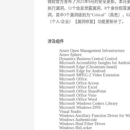
微软官方发布了
2021
年
9
月的安全更新。本月
执行漏洞，
11
个信息泄露漏洞、
8
个身份假冒
洞，其中
3
个漏洞级别为“
Critical
”（高危），
6
（个人
/
企业）【漏洞修复】功能更新补丁。
涉及组件
Azure Open Management Infrastructure
Azure Sphere
Dynamics Business Central Control
Microsoft Accessibility Insights for Androi
Microsoft Edge (Chromium-based)
Microsoft Edge for Android
Microsoft MPEG-2 Video Extension
Microsoft Office
Microsoft Office Access
Microsoft Office Excel
Microsoft Office SharePoint
Microsoft Office Visio
Microsoft Office Word
窃密病毒伪装Windows激活程序 盗取
技术揭秘
Microsoft Windows Codecs Library
Microsoft Windows DNS
用户资金
南来啦
Visual Studio
Windows Ancillary Function Driver for W
Windows Authenticode
Windows Bind Filter Driver
Windows BitLocker