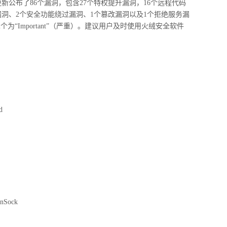
更新公布了
86
个漏洞，包含
27
个特权提升漏洞，
16
个远程代码
漏洞、
2
个安全功能绕过漏洞、
1
个篡改漏洞以及
1
个拒绝服务漏
2
个为“
Important
”（严重）。建议用户及时使用火绒安全软件
d
|代码追踪工具分享及应用指
窃密病毒伪装Windows激活程序 
用户资金
inSock