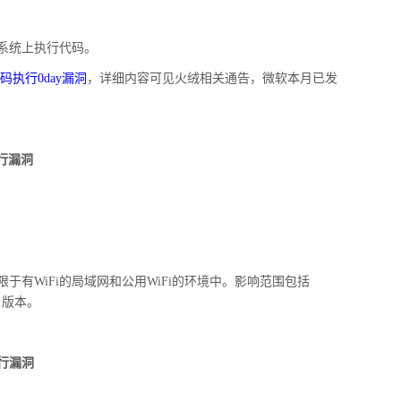
系统上执行代码。
码执行
0day
漏洞
，详细内容可见火绒相关通告，微软本月已发
行漏洞
限于有
WiFi
的局域网和公用
WiFi
的环境中。影响范围包括
r
版本。
行漏洞