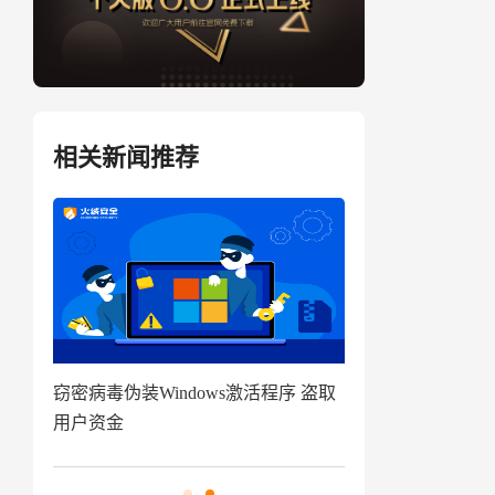
相关新闻推荐
盗取
技术揭秘|代码追踪工具分享及应用指
窃密病毒伪装Win
南来啦
用户资金