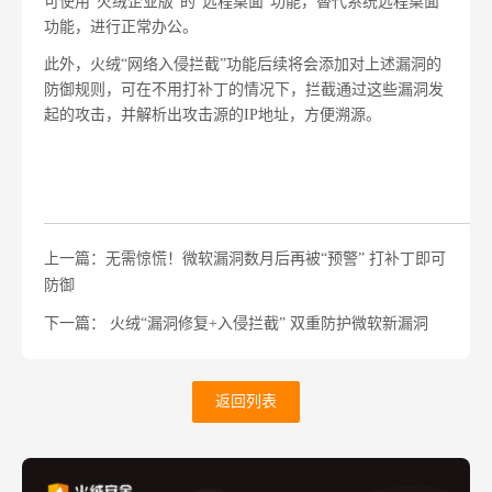
可使用"火绒企业版"的"远程桌面"功能，替代系统远程桌面
功能，进行正常办公。
此外，火绒“网络入侵拦截”功能后续将会添加对上述漏洞的
防御规则，可在不用打补丁的情况下，拦截通过这些漏洞发
起的攻击，并解析出攻击源的IP地址，方便溯源。
上一篇：无需惊慌！微软漏洞数月后再被“预警” 打补丁即可
防御
下一篇： 火绒“漏洞修复+入侵拦截” 双重防护微软新漏洞
返回列表