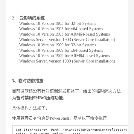
2、
受影响的系统
Windows 10 Version 1903 for 32-bit Systems
Windows 10 Version 1903 for x64-based Systems
Windows 10 Version 1903 for ARM64-based Systems
Windows Server, version 1903 (Server Core installation)
Windows 10 Version 1909 for 32-bit Systems
Windows 10 Version 1909 for x64-based Systems
Windows 10 Version 1909 for ARM64-based Systems
Windows Server, version 1909 (Server Core installation)
3
、临时防御措施
目前微软还没有针对该漏洞发布补丁，给出的临时解决方法
为
暂时禁用
SMBv3
压缩功能
，
具体操作方法如下：
使用管理员身份启动
PowerShell
，复制以下命令执行。
Set-ItemProperty -Path "HKLM:SYSTEMCurrentControlSetService
ssion -Type DWORD -Value 1 -Force