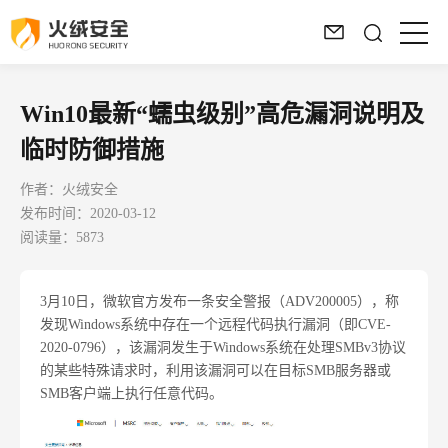
Win10最新“蠕虫级别”高危漏洞说明及
临时防御措施
作者：火绒安全
发布时间：2020-03-12
阅读量：5873
3
月
10
日，微软官方发布一条安全警报（
ADV200005
），称
发现
Windows
系统中存在一个远程代码执行漏洞（即
CVE-
2020-0796
），该漏洞发生于
Windows
系统在处理
SMBv3
协议
的某些特殊请求时，利用该漏洞可以在目标
SMB
服务器或
SMB
客户端上执行任意代码。