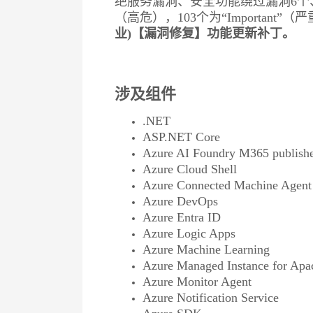
绝服务漏洞、安全功能绕过漏洞6个、篡改
（高危），103个为“Important”（
业)【漏洞修复】功能更新补丁。
涉及组件
.NET
ASP.NET Core
Azure AI Foundry M365 publishe
Azure Cloud Shell
Azure Connected Machine Agent
Azure DevOps
Azure Entra ID
Azure Logic Apps
Azure Machine Learning
Azure Managed Instance for Apa
Azure Monitor Agent
Azure Notification Service