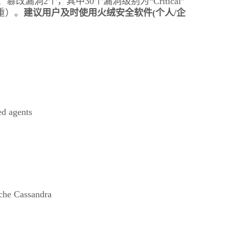
漏洞2个，其中30个漏洞级别为“Critical”
严重）。
建议用户及时使用火绒安全软件(个人/企
d agents
窃密病毒伪装Windows激活程序 
che Cassandra
用户资金