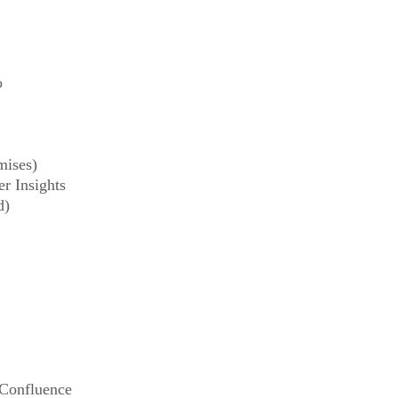
o
mises)
r Insights
d)
 Confluence