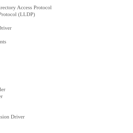
ectory Access Protocol
Protocol (LLDP)
river
nts
ler
er
ion Driver