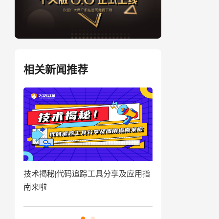
相关新闻推荐
盗取
技术揭秘|代码追踪工具分享及应用指
窃密病毒伪装Win
南来啦
用户资金