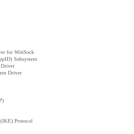
ver for WinSock
AppID) Subsystem
 Driver
em Driver
P)
(IKE) Protocol