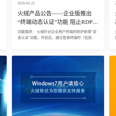
2020-02-25
火绒产品公告——企业版推出
“终端动态认证”功能 阻止RDP弱
口令渗透
功能描述： 火绒针对企业用户终端的防护新增“动
态认证”功能，开启后，通过登录终端时（包括远
程和本地登录）进行二次验证的方式，阻止终端遭
遇密码泄露、弱口令暴破、撞库