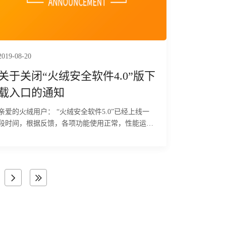
2019-08-20
关于关闭“火绒安全软件4.0”版下
载入口的通知
亲爱的火绒用户： “火绒安全软件5.0”已经上线一
段时间，根据反馈，各项功能使用正常，性能运行
稳定，在慎重考虑后，火绒安全团队决定将于8月
21日（本周三）正式关闭“4.0“版在官网的下载入
口。同时，在关闭”4.0“下载入口后一段时间内，我
们依旧会为还在使用该版本的用户提供正常的维护
和服务。