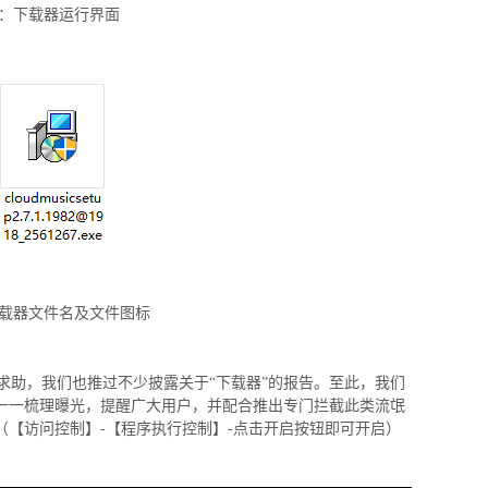
：下载器运行界面
载器文件名及文件图标
求助，我们也推过不少披露关于“下载器”的报告。至此，我们
等一一梳理曝光，提醒广大用户，并配合推出专门拦截此类流氓
（【访问控制】-【程序执行控制】-点击开启按钮即可开启）