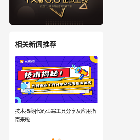
相关新闻推荐
盗取
技术揭秘|代码追踪工具分享及应用指
窃密病毒伪装Win
南来啦
用户资金