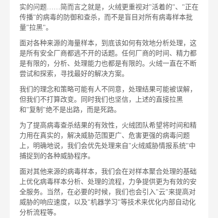
实的问题……简而言之就是，火绒更重视对"活着的"、"正在
传播"的病毒的防御和查杀，而不是盲目对所有病毒样本批
量"拉黑"。
面对各种来源的海量样本，到底该如何有效地分析处理，这
是所有安全厂商都逃不开的话题。任何厂商的时间、精力都
是有限的，分析、处理能力也都是有限的。火绒一直在不断
尝试和探索，寻找最好的解决方案。
我们的理念和策略可能有人不同意，处理结果可能被误解，
但我们不打算改变。同时我们也坚信，上述的直接拉黑
和"复制"绝不是出路，而是死路。
为了提高病毒查杀结果的有效性，火绒团队希望将时间和精
力用在真实的，解决威胁范围更广、危害更强的病毒问题
上，明确地说，我们会优先处理来自"火绒威胁情报系统"中
捕捉到的各种威胁程序。
面对其他来源的病毒样本，我们会在对样本聚合处理的基础
上优化病毒样本分析、处理的流程，力争提供更为有效的安
全服务。当然，在必要的时候，我们也会引入"云"来提高对
威胁的响应速度，以及"机器学习"等技术来优化内部自动化
分析流程等。