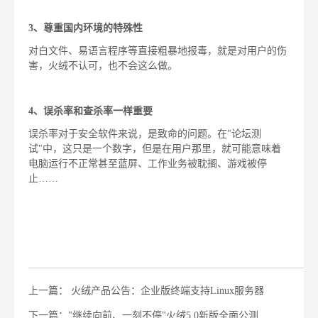
3、尊重国内环境的特殊性
对白文件、易语言程序等直接粗暴地报毒，就是对用户的伤
害，火绒不认可，也不会这么做。
4、
误杀率和查杀率一样重要
误杀率对于安全软件来说，是致命的问题。在"论坛测
试"中，这只是一个数字，但是在用户那里，就可能意味着
电脑运行不正常甚至蓝屏、工作业务被耽搁、游戏被停
止……
上一篇： 火绒产品公告：企业版终端支持Linux服务器
下一篇："继续向前、一刻不停"火绒5.0新版全面公测