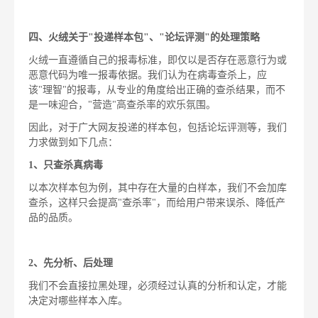
四、火绒关于"投递样本包"、"论坛评测"的处理策略
火绒一直遵循自己的报毒标准，即仅以是否存在恶意行为或
恶意代码为唯一报毒依据。我们认为在病毒查杀上，应
该"理智"的报毒，从专业的角度给出正确的查杀结果，而不
是一味迎合，"营造"高查杀率的欢乐氛围。
因此，对于广大网友投递的样本包，包括论坛评测等，我们
力求做到如下几点：
1、只查杀真病毒
以本次样本包为例，其中存在大量的白样本，我们不会加库
查杀，这样只会提高"查杀率"，而给用户带来误杀、降低产
品的品质。
2、先分析、后处理
我们不会直接拉黑处理，必须经过认真的分析和认定，才能
决定对哪些样本入库。