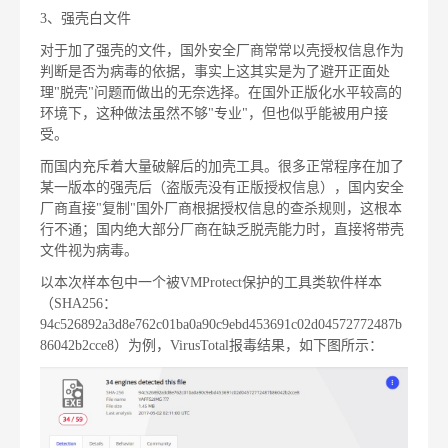
3、强壳白文件
对于加了强壳的文件，国外安全厂商常常以壳授权信息作为
判断是否为病毒的依据，事实上这其实是为了避开正面处
理"脱壳"问题而做出的无奈选择。在国外正版化水平较高的
环境下，这种做法虽然不够"专业"，但也似乎能被用户接
受。
而国内充斥着大量破解后的加壳工具。很多正常程序在加了
某一版本的强壳后（盗版壳没有正版授权信息），国内安全
厂商直接"复制"国外厂商根据授权信息的查杀规则，这根本
行不通；国内绝大部分厂商在缺乏脱壳能力时，直接将带壳
文件视为病毒。
以本次样本包中一个被VMProtect保护的工具类软件样本
（SHA256：
94c526892a3d8e762c01ba0a90c9ebd453691c02d04572772487b
86042b2cce8）为例，VirusTotal报毒结果，如下图所示：