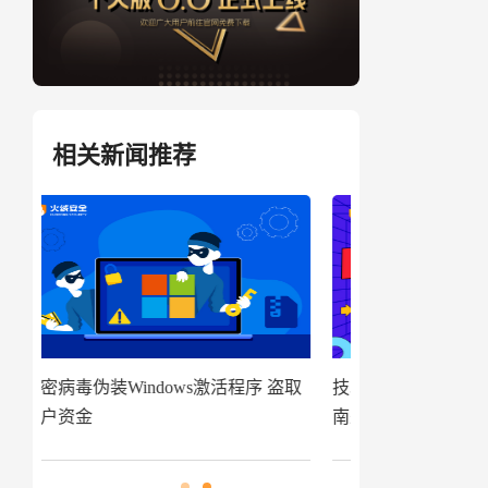
相关新闻推荐
盗取
技术揭秘|代码追踪工具分享及应用指
窃密病毒伪装Win
南来啦
用户资金