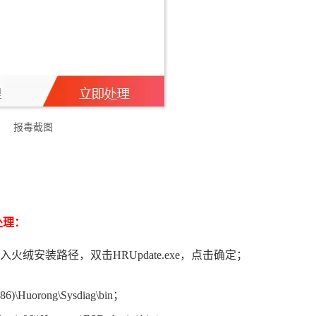
报毒截图
处理：
；
入火绒安装路径，双击HRUpdate.exe，点击确定；
(x86)\Huorong\Sysdiag\bin；