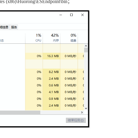
iles (x86)\Huorong\ESEndpoint\bin；