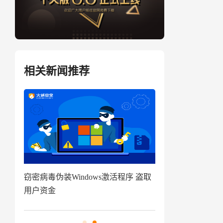
相关新闻推荐
盗取
技术揭秘|代码追踪工具分享及应用指
窃密病毒伪装Win
南来啦
用户资金