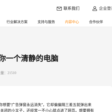
联系我们
企业登
行业解决方案
支持与服务
内容中心
合作伙伴
还你一个清静的电脑
量：21510
你想要
“
广告弹窗永远消失
”
，它却偏偏隔三差五就弹出来
个关闭的小叉子，还经常一不小心就点进了网页。想要拥有