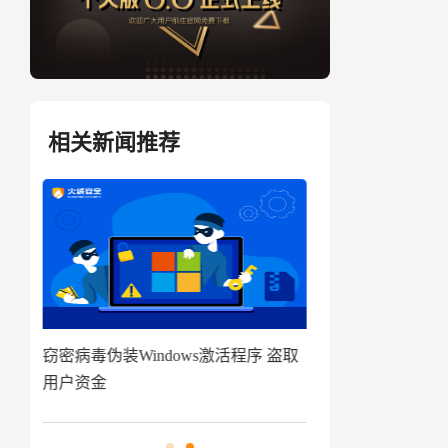
相关新闻推荐
盗取
技术揭秘|代码追踪工具分享及应用指
窃密病毒伪装Win
南来啦
用户资金