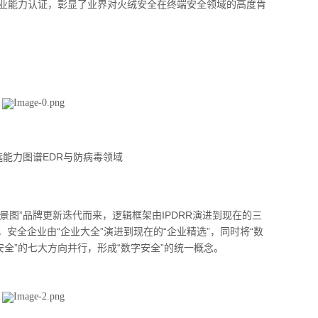
业能力认证，彰显了业界对火绒安全在终端安全领域的高度肯
选能力图谱
EDR
与防病毒领域
全景图”品牌更新迭代而来，逻辑框架由
IPDRR
演进到现在的三
安全企业由“企业大全”演进到现在的“企业精选”，同时将“数
安全”的七大方向并行，形成“数字安全”的统一概念。
装Windows激活程序 盗取
技术揭秘|代码追踪工具分享及应
南来啦