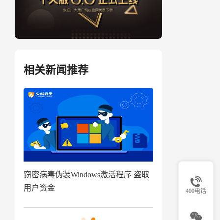
相关新闻推荐
用指
窃密病毒伪装Windows激活程序 盗取
技术揭秘|代码
用户资金
南来啦
400电话