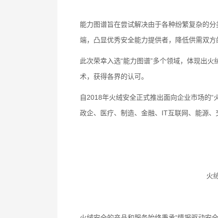
能力图谱旨在尝试解决由于各种纷繁复杂的分
端，凸显优秀安全能力提供者，降低供需双方
此次荣幸入选
“
能力图谱
”
多个领域，体现出火
术，获得各界的认可。
自
2018
年火绒安全正式推出面向企业市场的
“
政企、医疗、制造、金融、
IT
互联网、能源、
火
火绒安全的产品和服务始终秉承“情报驱动安