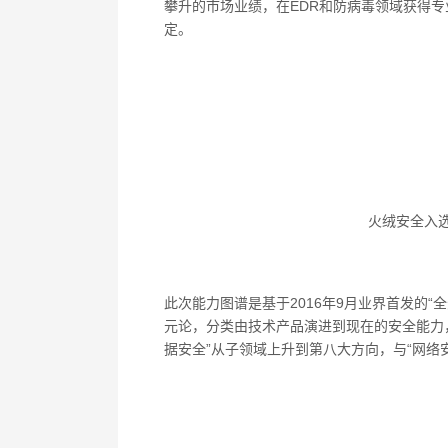
攀升的市场业绩，在
EDR
和防病毒领域获得专
定。
火绒安全入
此次能力图谱是基于
2016
年
9
月业界首发的“
元论，分类由技术产品演进到现在的安全能力，
据安全”从子领域上升到第八大方向，与“网络
窃密病毒伪
用户资金