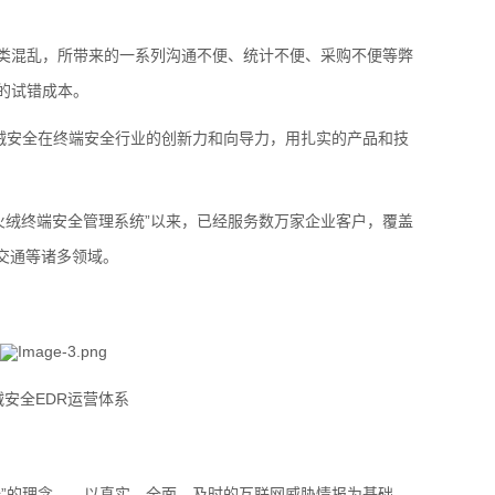
类混乱，所带来的一系列沟通不便、统计不便、采购不便等弊
的试错成本。
绒安全在终端安全行业的创新力和向导力，用扎实的产品和技
火绒终端安全管理系统
”
以来，已经服务数万家企业客户，覆盖
交通等诸多领域。
绒安全
EDR
运营体系
全”的理念——以真实、全面、及时的互联网威胁情报为基础，