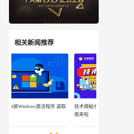
相关新闻推荐
盗取
技术揭秘|代码追踪工具分享及应用指
窃密病毒伪装Win
南来啦
用户资金