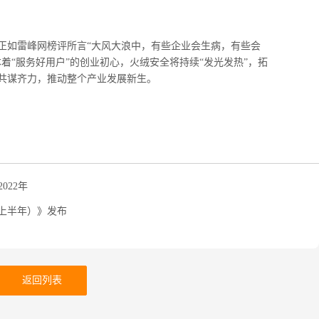
正如雷峰网榜评所言
“
大风大浪中，有些企业会生病，有些会
本着
“
服务好用户
”
的创业初心，火绒安全将持续
“
发光发热
”
，拓
共谋齐力，推动整个产业发展新生。
022年
2上半年）》发布
返回列表