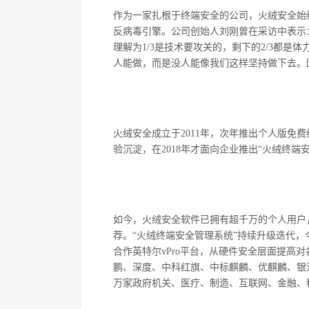
作为一家扎根于终端安全的公司，火绒安全始
反病毒引擎。公司创始人刘刚曾在采访中表示
理解为
1/3
是技术要攻关的，剩下的
2/3
都是体
人能做，而是没人能像我们这样坚持做下去。
火绒安全成立于
2011
年，次年推出个人版免费
验沉淀，在
2018
年才面向企业推出
“
火绒终端
如今，火绒安全软件已拥有超千万的个人用户
荐。
“
火绒终端安全管理系统
”
持续升级迭代，
合作英特尔
vPro
平台，从硬件安全层面提高对
鹏、深度、中科红旗、中标麒麟、优麒麟、银
万家政府机关、医疗、制造、互联网、金融、