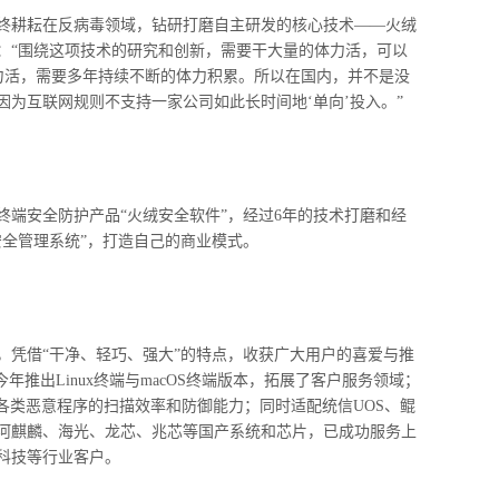
终耕耘在反病毒领域，钻研打磨自主研发的核心技术
——
火绒
：
“
围绕这项技术的研究和创新，需要干大量的体力活，可以
力活，需要多年持续不断的体力积累。所以在国内，并不是没
因为互联网规则不支持一家公司如此长时间地
‘
单向
’
投入。
”
终端安全防护产品
“
火绒安全软件
”
，经过
6
年的技术打磨和经
安全管理系统
”
，打造自己的商业模式。
，凭借
“
干净、轻巧、强大
”
的特点，收获广大用户的喜爱与推
今年推出
Linux
终端与
macOS
终端版本，拓展了客户服务领域；
各类恶意程序的扫描效率和防御能力；同时适配统信
UOS
、鲲
河麒麟、海光、龙芯、兆芯等国产系统和芯片，已成功服务上
科技等行业客户。