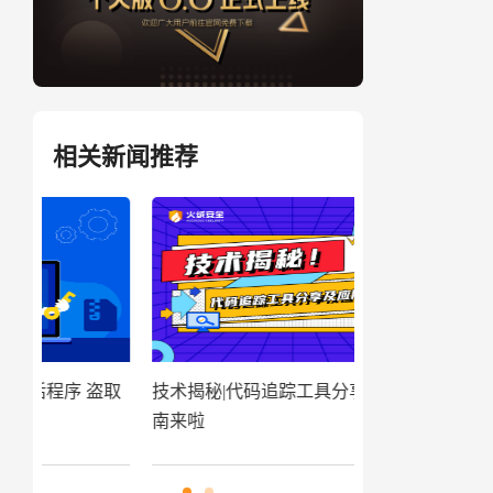
相关新闻推荐
盗取
技术揭秘|代码追踪工具分享及应用指
窃密病毒伪装Win
南来啦
用户资金