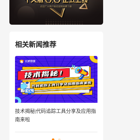
相关新闻推荐
盗取
技术揭秘|代码追踪工具分享及应用指
窃密病毒伪装Win
南来啦
用户资金