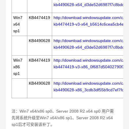
kb4490628-x64_d3de52d6987f7c8bdc2
Win7
KB4474419
http://download.windowsupdate.com/c/m
x64
kb4474419-v3-x64_b5614c6cea5cb4e19
sp1
KB4490628
http://download.windowsupdate.com/c/m
kb4490628-x64_d3de52d6987f7c8bdc2
Win7
KB4474419
http://download.windowsupdate.com/c/m
x86
kb4474419-v3-x86_0f687d50402790f34
sp1
KB4490628
http://download.windowsupdate.com/c/m
kb4490628-x86_3cdb3df55b9cd7ef7fcb
注：
Win7 x64/x86 sp0
、
Server 2008 R2 x64 sp0
用户需
先将系统升级至
Win7 x64/x86 sp1
、
Server 2008 R2 x64
sp1
后才可安装该补丁。