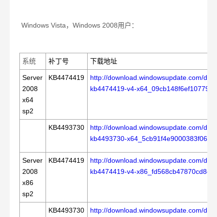
Windows Vista
，
Windows 2008
用户：
系统
补丁号
下载地址
Server
KB4474419
http://download.windowsupdate.com/d/m
2008
kb4474419-v4-x64_09cb148f6ef10779d
x64
sp2
KB4493730
http://download.windowsupdate.com/d/m
kb4493730-x64_5cb91f4e9000383f061b8
Server
KB4474419
http://download.windowsupdate.com/d/m
2008
kb4474419-v4-x86_fd568cb47870cd8e
x86
sp2
KB4493730
http://download.windowsupdate.com/d/m