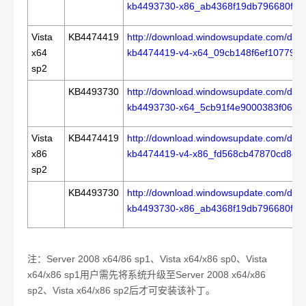
kb4493730-x86_ab4368f19db796680ff4
Vista
KB4474419
http://download.windowsupdate.com/d/m
x64
kb4474419-v4-x64_09cb148f6ef10779d
sp2
KB4493730
http://download.windowsupdate.com/d/m
kb4493730-x64_5cb91f4e9000383f061b8
Vista
KB4474419
http://download.windowsupdate.com/d/m
x86
kb4474419-v4-x86_fd568cb47870cd8e
sp2
KB4493730
http://download.windowsupdate.com/d/m
kb4493730-x86_ab4368f19db796680ff4
注：
Server 2008 x64/86 sp1
、
Vista x64/x86 sp0
、
Vista
x64/x86 sp1
用户需先将系统升级至
Server 2008 x64/x86
sp2
、
Vista x64/x86 sp2
后才可安装该补丁。