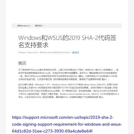
https://support.microsoft.com/en-us/topic/2019-sha-2-
code-signing-support-requirement-for-windows-and-wsus-
64d1c82d-31ee-c273-3930-69a4cde8e64f